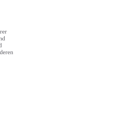
rer
nd
d
nderen