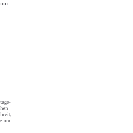
ndum
tags-
chen
hreit,
de und