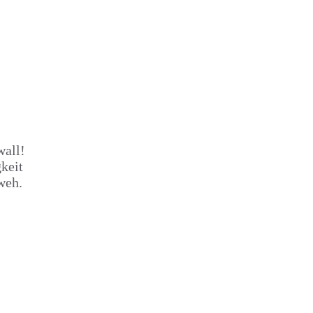
wall!
keit
weh.