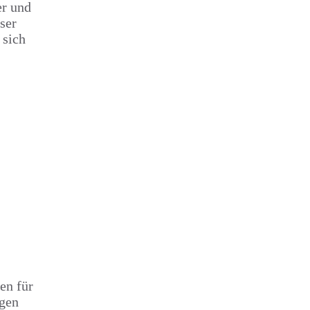
er und
ser
 sich
en für
igen